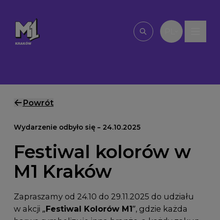
Przejdź do treści
PL
Wpisz, czego szu
Powrót
Wydarzenie odbyło się – 24.10.2025
Festiwal kolorów w
M1 Kraków
Zapraszamy od 24.10 do 29.11.2025 do udziału
w akcji „
Festiwal Kolorów M1
”, gdzie każda