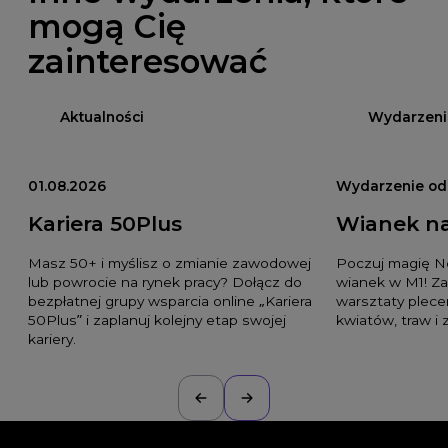
mogą Cię
zainteresować
Aktualności
Wydarzeni
01.08.2026
Wydarzenie odb
Kariera 50Plus
Wianek n
Masz 50+ i myślisz o zmianie zawodowej
Poczuj magię No
lub powrocie na rynek pracy? Dołącz do
wianek w M1! Z
bezpłatnej grupy wsparcia online „Kariera
warsztaty plec
50Plus” i zaplanuj kolejny etap swojej
kwiatów, traw i z
kariery.