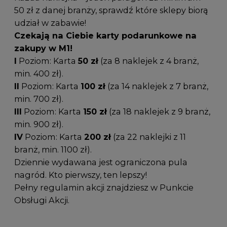
50 zł z danej branży, sprawdź które sklepy biorą
udział w zabawie!
Czekają na Ciebie karty podarunkowe na
zakupy w M1!
I
Poziom: Karta
50 zł
(za 8 naklejek z 4 branż,
min. 400 zł).
II
Poziom: Karta
100 zł
(za 14 naklejek z 7 branż,
min. 700 zł).
III
Poziom: Karta
150 zł
(za 18 naklejek z 9 branż,
min. 900 zł).
IV
Poziom: Karta
200 zł
(za 22 naklejki z 11
branż, min. 1100 zł).
Dziennie wydawana jest ograniczona pula
nagród. Kto pierwszy, ten lepszy!
Pełny regulamin akcji znajdziesz w Punkcie
Obsługi Akcji.