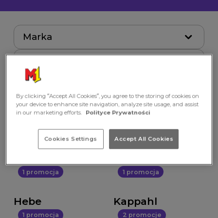
Marka
Wszystkie
5 promocji
1 promocja
By clicking “Accept All Cookies”, you agree to the storing of cookies on
your device to enhance site navigation, analyze site usage, and assist
BYTOM
BioTech USA
in our marketing efforts.
Polityce Prywatności
1 promocja
2 promocje
Cookies Settings
Accept All Cookies
Costa Coffee
Gatta
1 promocja
1 promocja
Hebe
Kappahl
1 promocja
2 promocje