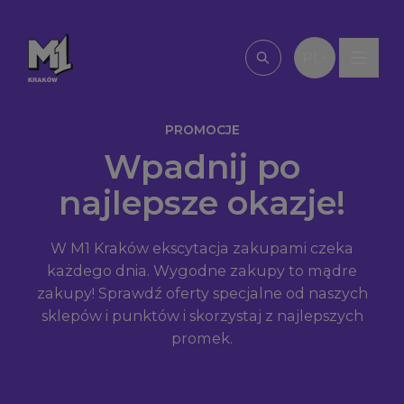
Przejdź do treści
PL
Wpisz, czego szu
PROMOCJE
Wpadnij po
najlepsze okazje!
W M1 Kraków ekscytacja zakupami czeka
każdego dnia. Wygodne zakupy to mądre
zakupy! Sprawdź oferty specjalne od naszych
sklepów i punktów i skorzystaj z najlepszych
promek.