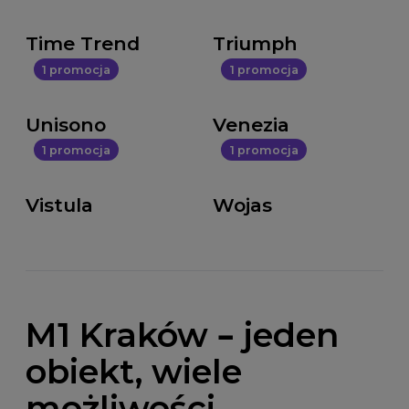
Time Trend
Triumph
1 promocja
1 promocja
Unisono
Venezia
1 promocja
1 promocja
Vistula
Wojas
M1 Kraków – jeden
obiekt, wiele
możliwości