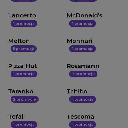
Lancerto
McDonald’s
1 promocja
1 promocja
Molton
Monnari
5 promocji
1 promocja
Pizza Hut
Rossmann
1 promocja
2 promocje
Taranko
Tchibo
2 promocje
1 promocja
Tefal
Tescoma
1 promocja
1 promocja