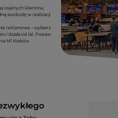
a lojalnych klientów,
łną swobodę w realizacji
nie reklamowe – wybierz
o i działa od lat. Postaw
 na M1 Kraków.
ezwykłego