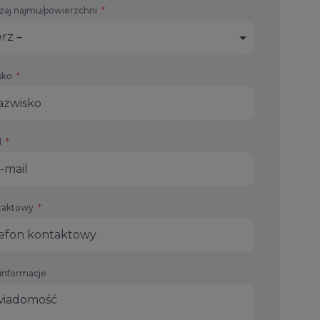
zaj najmu/powierzchni
rz –
sko
l
taktowy
informacje