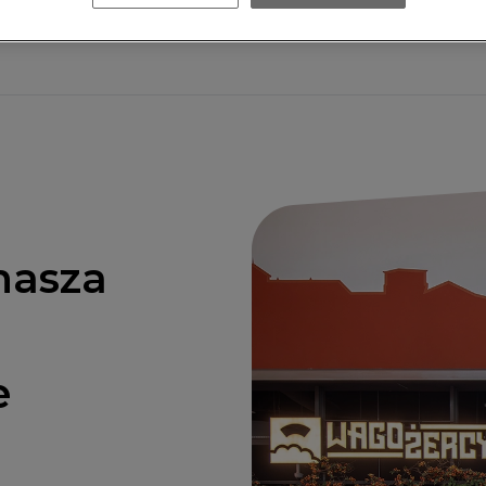
nasza
e