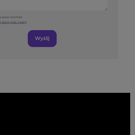
iązać kontakt.
 pełną treść zgody)
Wyślij