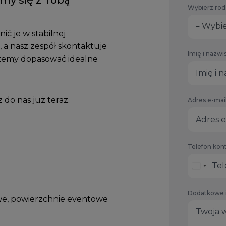
my się z Tobą
Wybierz rod
– Wybie
ić je w stabilnej
, a nasz zespół skontaktuje
Imię i nazwi
ożemy dopasować idealne
do nas już teraz.
Adres e-mai
Telefon kon
Dodatkowe 
we, powierzchnie eventowe