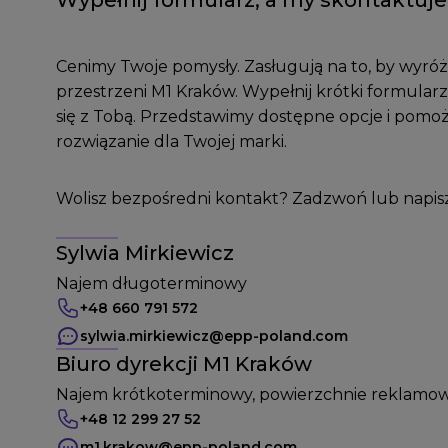
Wypełnij formularz, a my skontaktuje
Cenimy Twoje pomysły. Zasługują na to, by wyróżn
przestrzeni M1 Kraków. Wypełnij krótki formularz
się z Tobą. Przedstawimy dostępne opcje i pom
rozwiązanie dla Twojej marki.
Wolisz bezpośredni kontakt? Zadzwoń lub napisz 
Sylwia Mirkiewicz
Najem długoterminowy
+48 660 791 572
sylwia.mirkiewicz
@epp-poland.com
Biuro dyrekcji M1 Kraków
Najem krótkoterminowy, powierzchnie reklamo
+48 12 299 27 52
m1.krakow
@epp-poland.com