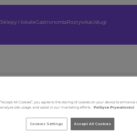
Sklepy i lokale
Gastronomia
Rozrywka
Usługi
“Accept All Cookies”, you agree to the storing of cookies on your device to enhance s
 analyze site usage, and assist in our marketing efforts.
Polityce Prywatności
Cookies Settings
Accept All Cookies