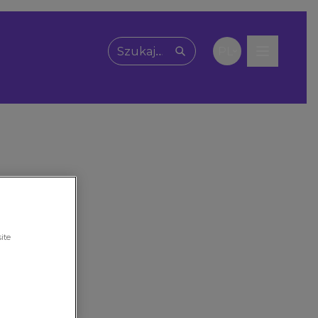
PL
Wpisz, czego szukasz
ite