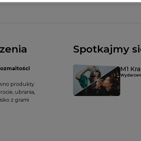
zenia
Spotkajmy si
M1 Kr
Rozmaitości
Wydarzeni
wno produkty
arocie, ubrania,
isko z grami