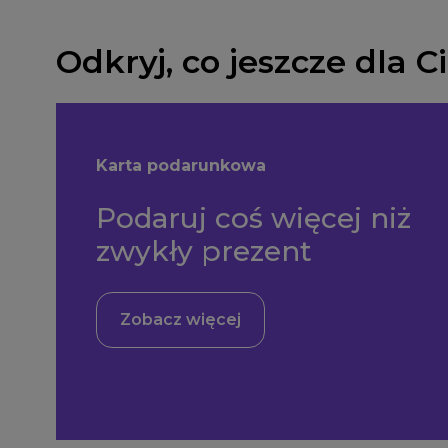
Odkryj, co jeszcze dla 
Karta podarunkowa
Podaruj coś więcej niż
zwykły prezent
Zobacz więcej