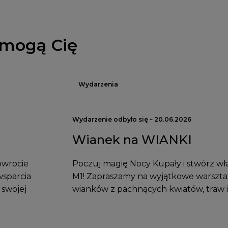
 mogą Cię
Wydarzenia
Wydarzenie odbyło się – 20.06.2026
Wianek na WIANKI
owrocie
Poczuj magię Nocy Kupały i stwórz wł
wsparcia
M1! Zapraszamy na wyjątkowe warszta
 swojej
wianków z pachnących kwiatów, traw i 