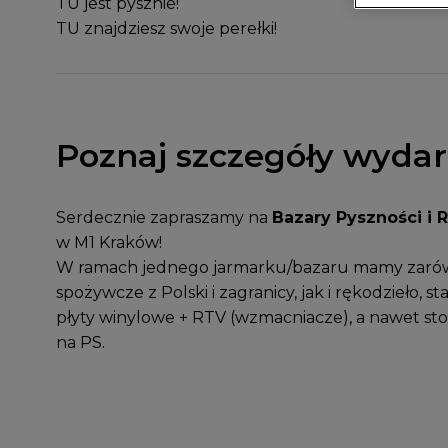
TU jest pysznie!
TU znajdziesz swoje perełki!
Poznaj szczegóły wydar
Serdecznie zapraszamy na
Bazary Pyszności i 
w M1 Kraków!
W ramach jednego jarmarku/bazaru mamy zaró
spożywcze z Polski i zagranicy, jak i rękodzieło, st
płyty winylowe + RTV (wzmacniacze), a nawet sto
na PS.