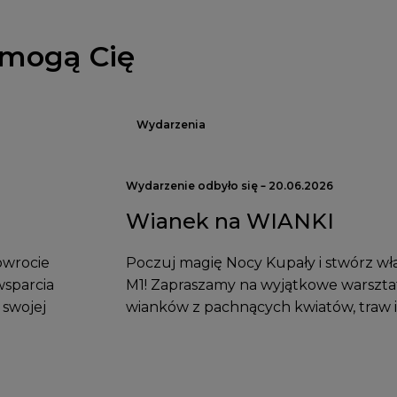
 mogą Cię
Wydarzenia
Wydarzenie odbyło się – 20.06.2026
Wianek na WIANKI
owrocie
Poczuj magię Nocy Kupały i stwórz wł
wsparcia
M1! Zapraszamy na wyjątkowe warszta
 swojej
wianków z pachnących kwiatów, traw i 