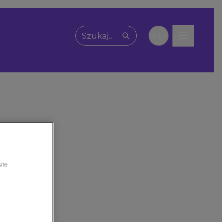
PL
Wpisz, czego szukasz
ite