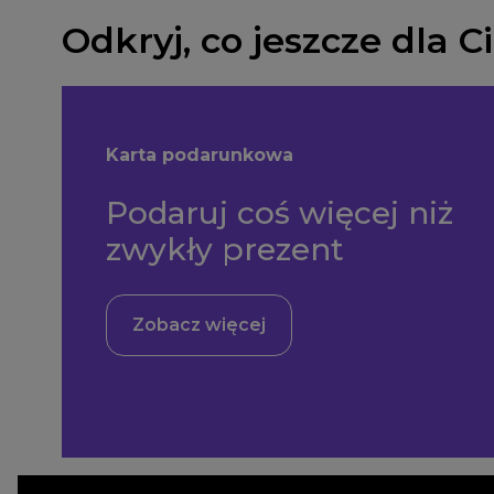
Odkryj, co jeszcze dla 
Karta podarunkowa
Podaruj coś więcej niż
zwykły prezent
Zobacz więcej