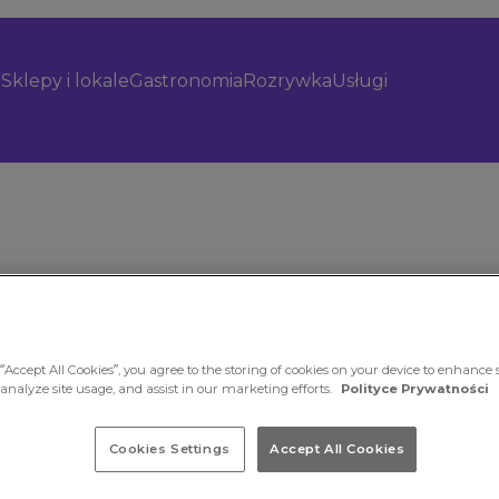
Sklepy i lokale
Gastronomia
Rozrywka
Usługi
“Accept All Cookies”, you agree to the storing of cookies on your device to enhance s
 analyze site usage, and assist in our marketing efforts.
Polityce Prywatności
Cookies Settings
Accept All Cookies