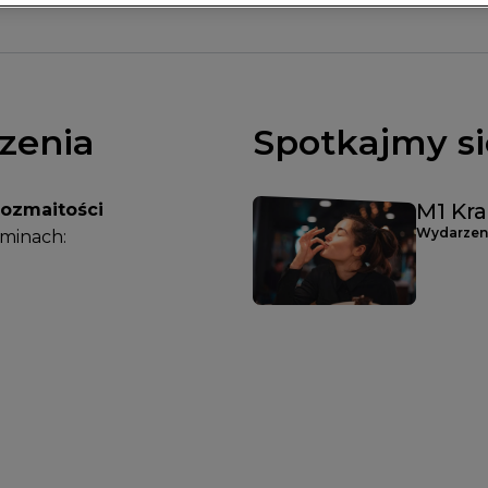
zenia
Spotkajmy si
M1 Kr
Rozmaitości
Wydarzeni
rminach: