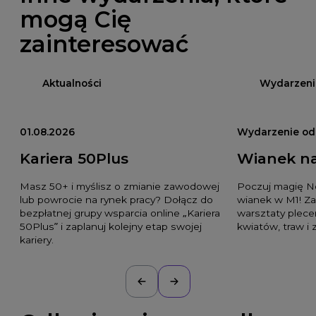
mogą Cię
zainteresować
Aktualności
Wydarzeni
01.08.2026
Wydarzenie odb
Kariera 50Plus
Wianek n
Masz 50+ i myślisz o zmianie zawodowej
Poczuj magię No
lub powrocie na rynek pracy? Dołącz do
wianek w M1! Z
bezpłatnej grupy wsparcia online „Kariera
warsztaty plec
50Plus” i zaplanuj kolejny etap swojej
kwiatów, traw i z
kariery.