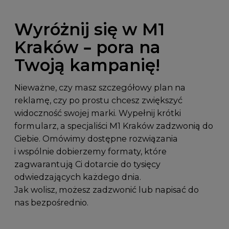
pobliżu HalfPrice i
wymiarach 7x3m
Douglas o wymiarach
każdy i łącznej
Wyróżnij się w M1
12x4m oraz łącznej
powierzchni 42m2.
powierzchni 48m2.
Kraków – pora na
Twoją kampanię!
Baner k18
Nieważne, czy masz szczegółowy plan na
Powierzchnia
reklamę, czy po prostu chcesz zwiększyć
reklamowe k18
widoczność swojej marki. Wypełnij krótki
dostępna przy wejściu
formularz, a specjaliści M1 Kraków zadzwonią do
o wymiarach 4,5×2,8m
Ciebie. Omówimy dostępne rozwiązania
o łącznej powierzchni
i wspólnie dobierzemy formaty, które
12,6m2.
zagwarantują Ci dotarcie do tysięcy
odwiedzających każdego dnia.
Jak wolisz, możesz zadzwonić lub napisać do
nas bezpośrednio.
Zobacz wszystkie nośniki