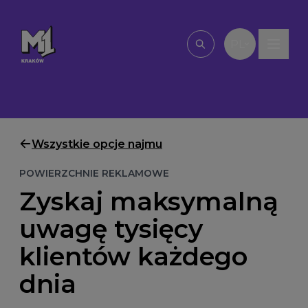
Przejdź do treści
PL
Wpisz, czego szu
Wszystkie opcje najmu
POWIERZCHNIE REKLAMOWE
Zyskaj maksymalną
uwagę tysięcy
klientów każdego
dnia