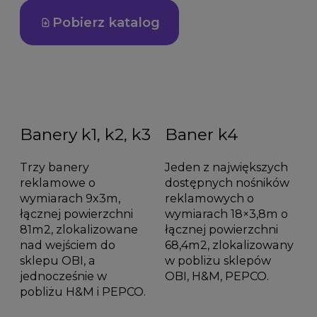
Pobierz katalog
Banery k1, k2, k3
Baner k4
Trzy banery
Jeden z największych
reklamowe o
dostępnych nośników
wymiarach 9x3m,
reklamowych o
łącznej powierzchni
wymiarach 18×3,8m o
81m2, zlokalizowane
łącznej powierzchni
nad wejściem do
68,4m2, zlokalizowany
sklepu OBI, a
w pobliżu sklepów
jednocześnie w
OBI, H&M, PEPCO.
pobliżu H&M i PEPCO.