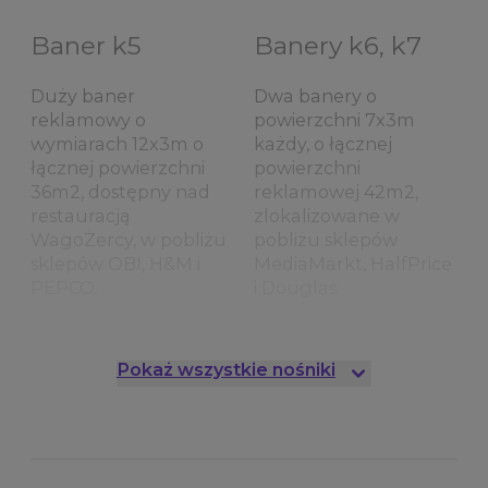
Baner k5
Banery k6, k7
Duży baner
Dwa banery o
reklamowy o
powierzchni 7x3m
wymiarach 12x3m o
każdy, o łącznej
łącznej powierzchni
powierzchni
36m2, dostępny nad
reklamowej 42m2,
restauracją
zlokalizowane w
WagoŻercy, w pobliżu
pobliżu sklepów
sklepów OBI, H&M i
MediaMarkt, HalfPrice
PEPCO.
i Douglas.
Baner k8
Banery k9, k10
Pokaż wszystkie nośniki
Duży baner nad
Dwa banery
wejściem do
umieszczone nad
MediaMarkt, a w
sklepem Douglas o