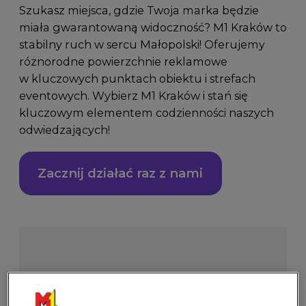
Szukasz miejsca, gdzie Twoja marka będzie
miała gwarantowaną widoczność? M1 Kraków to
stabilny ruch w sercu Małopolski! Oferujemy
różnorodne powierzchnie reklamowe
w kluczowych punktach obiektu i strefach
eventowych. Wybierz M1 Kraków i stań się
kluczowym elementem codzienności naszych
odwiedzających!
Zacznij działać raz z nami