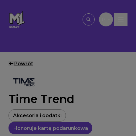
Przejdź do treści
PL
Wpisz, czego szu
Powrót
Time Trend
Akcesoria i dodatki
Honoruje kartę podarunkową