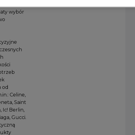
na jest
gaty wybór
wo
cyzyjne
oczesnych
ch
ości
otrzeb
ek
h od
.: Celine,
eneta, Saint
Ic! Berlin,
aga, Gucci.
styczną
dukty