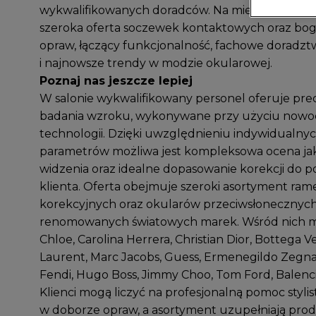
wykwalifikowanych doradców. Na miejscu dostęp
szeroka oferta soczewek kontaktowych oraz bo
opraw, łączący funkcjonalność, fachowe doradzt
i najnowsze trendy w modzie okularowej.
Poznaj nas jeszcze lepiej
W salonie wykwalifikowany personel oferuje pre
badania wzroku, wykonywane przy użyciu now
technologii. Dzięki uwzględnieniu indywidualny
parametrów możliwa jest kompleksowa ocena jak
widzenia oraz idealne dopasowanie korekcji do p
klienta. Oferta obejmuje szeroki asortyment ram
korekcyjnych oraz okularów przeciwsłonecznyc
renomowanych światowych marek. Wśród nich m.in
Chloe, Carolina Herrera, Christian Dior, Bottega V
Laurent, Marc Jacobs, Guess, Ermenegildo Zegna, 
Fendi, Hugo Boss, Jimmy Choo, Tom Ford, Balenci
Klienci mogą liczyć na profesjonalną pomoc styli
w doborze opraw, a asortyment uzupełniają pro