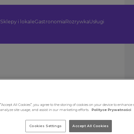
Sklepy i lokale
Gastronomia
Rozrywka
Usługi
“Accept All Cookies”, you agree to the storing of cookies on your device to enhance s
 analyze site usage, and assist in our marketing efforts.
Polityce Prywatności
nkt
ć o wzrok
Cookies Settings
Accept All Cookies
em