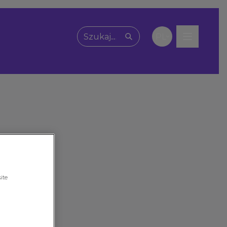
PL
Wpisz, czego szukasz
ite