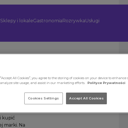
Sklepy i lokale
Gastronomia
Rozrywka
Usługi
“Accept All Cookies”, you agree to the storing of cookies on your device to enhance s
 analyze site usage, and assist in our marketing efforts.
Polityce Prywatności
Cookies Settings
Accept All Cookies
 oficjalny
i kupić
ej marki. Na