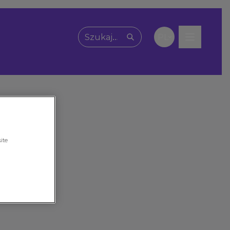
PL
Wpisz, czego szukasz
ite