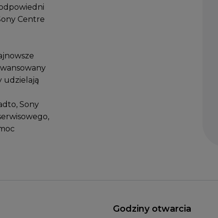
 odpowiedni
 Sony Centre
najnowsze
aawansowany
 udzielają
dto, Sony
serwisowego,
omoc
Godziny otwarcia