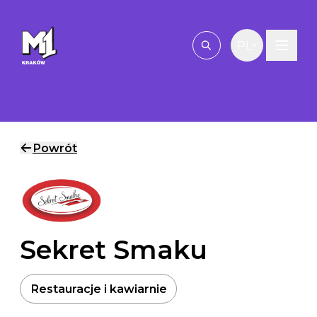
Przejdź do treści
PL
Wpisz, czego szu
Powrót
Sekret Smaku
Restauracje i kawiarnie