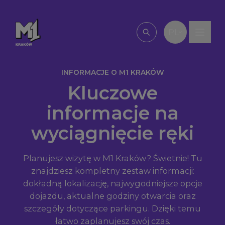
Przejdź do treści
PL
Wpisz, czego szu
INFORMACJE O M1 KRAKÓW
Kluczowe
informacje na
wyciągnięcie ręki
Planujesz wizytę w M1 Kraków? Świetnie! Tu
znajdziesz kompletny zestaw informacji:
dokładną lokalizację, najwygodniejsze opcje
dojazdu, aktualne godziny otwarcia oraz
szczegóły dotyczące parkingu. Dzięki temu
łatwo zaplanujesz swój czas.