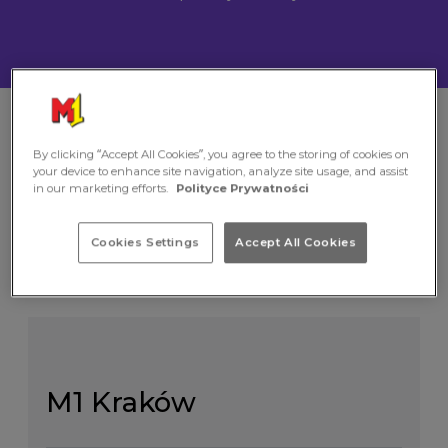
Nawiguj
Godziny otwarcia
Dojazd
Parking
FAQ
By clicking “Accept All Cookies”, you agree to the storing of cookies on
your device to enhance site navigation, analyze site usage, and assist
in our marketing efforts.
Polityce Prywatności
Godziny otwarcia
Cookies Settings
Accept All Cookies
pasażu
M1 Kraków