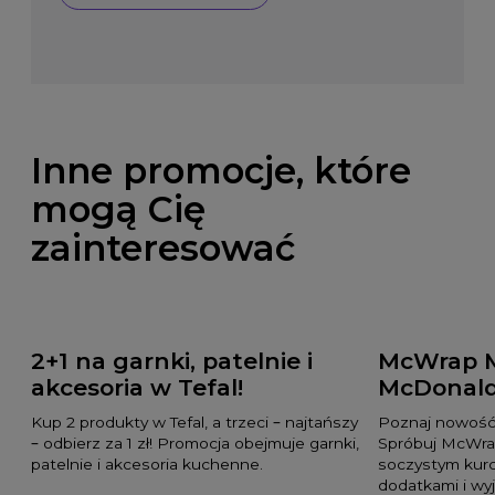
Inne promocje, które
mogą Cię
zainteresować
2+1 na garnki, patelnie i
McWrap M
akcesoria w Tefal!
McDonald
Kup 2 produkty w Tefal, a trzeci – najtańszy
Poznaj nowość
– odbierz za 1 zł! Promocja obejmuje garnki,
Spróbuj McWra
patelnie i akcesoria kuchenne.
soczystym kurc
dodatkami i w